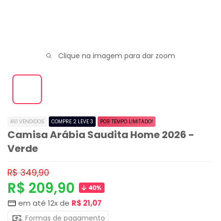
Clique na imagem para dar zoom
461 VENDIDOS
COMPRE 2 LEVE 3
POR TEMPO LIMITADO!
Camisa Arábia Saudita Home 2026 -
Verde
Preço
R$ 349,90
normal
Preço
R$ 209,90
40%
em até 12x de
R$ 21,07
promocional
Formas de pagamento