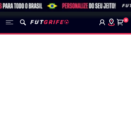
Pular
para
Futgrife
o
0
Brasil
conteúdo