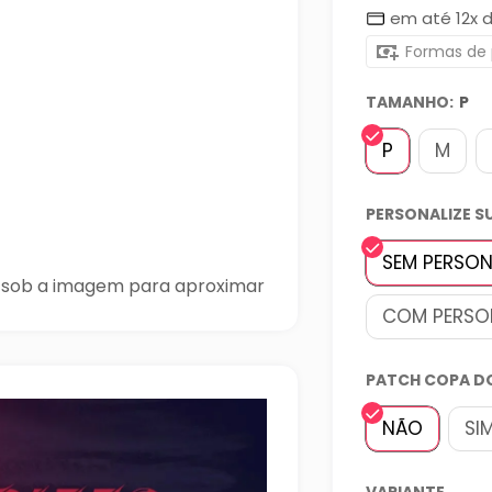
â
em até 12x 
promoc
Formas de
TAMANHO:
P
P
M
PERSONALIZE S
SEM PERSO
 sob a imagem para aproximar
COM PERSO
PATCH COPA D
NÃO
SI