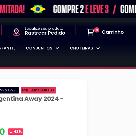
Localize seu produto
0
Carrinho
Rastrear Pedido
NFANTIL
CONJUNTOS
CHUTEIRAS
RE 2 LEVE 3
POR TEMPO LIMITADO!
gentina Away 2024 -
90
43%