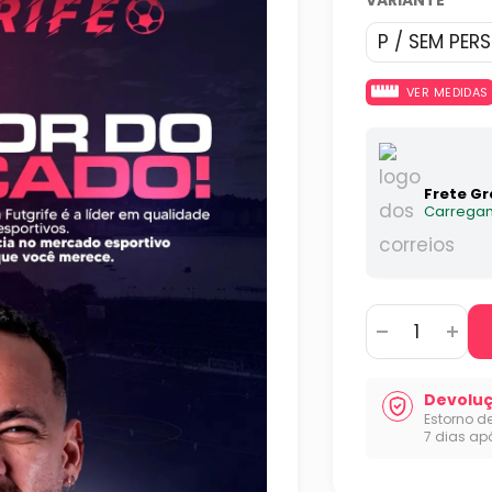
VARIANTE
VER MEDIDAS
Frete Gr
Carregan
Devoluç
Estorno d
7 dias ap