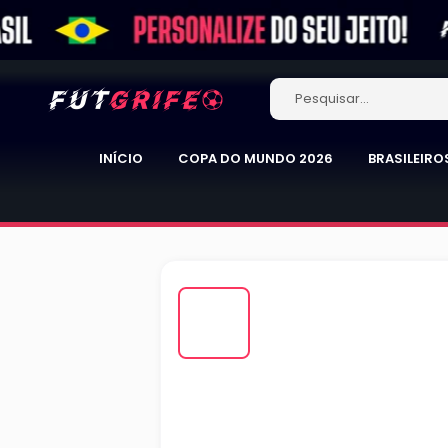
Pular
para
o
Futgrife
conteúdo
Brasil
INÍCIO
COPA DO MUNDO 2026
BRASILEIRO