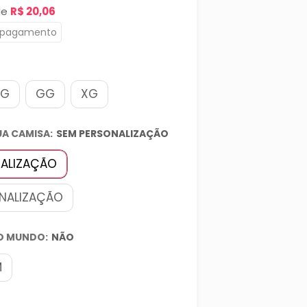
de
R$ 20,06
ional
 pagamento
G
GG
XG
UA CAMISA:
SEM PERSONALIZAÇÃO
NALIZAÇÃO
NALIZAÇÃO
O MUNDO:
NÃO
M