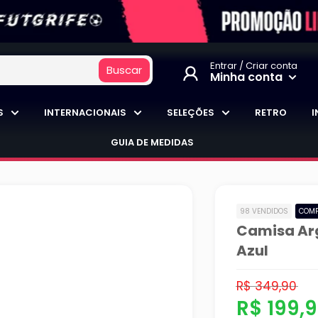
Entrar / Criar conta
Buscar
Minha conta
S
INTERNACIONAIS
SELEÇÕES
RETRO
I
GUIA DE MEDIDAS
98 VENDIDOS
COMP
Camisa Ar
Azul
Preço
R$ 349,90
normal
Preço
R$ 199,